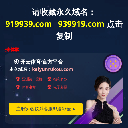
English
/
中文
/
日本語
/
ไทย
Online Contact
HOME
GROUP
ABO