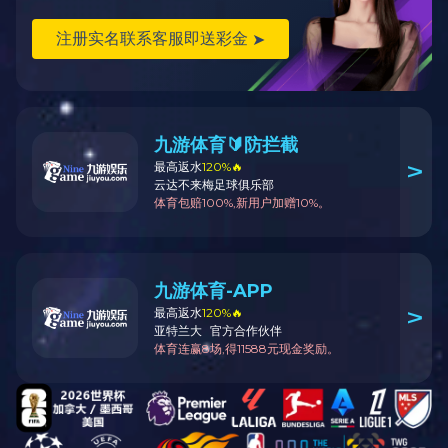
家。
为了帮助成型项目员工认识和拓展自己的潜能，增强自信
的队伍。
月
日，成型项目精英在中山五桂山举办了一场户
3
25
成型事业部积极响应公司的年度主旋律“正青春，在路上”，
思红课长，何志林课长、焦凤平课长、卢桂然课长、余晓琴课