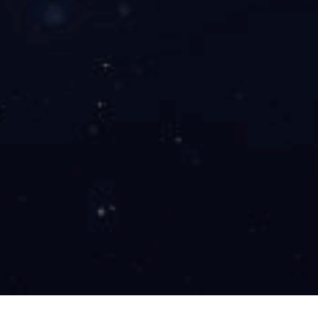
在本次拓展中，所有人员被分为3组，各自选派自己的组长。
出，瞬间点燃现场气氛。团队的组建明确了团队要共有目标、