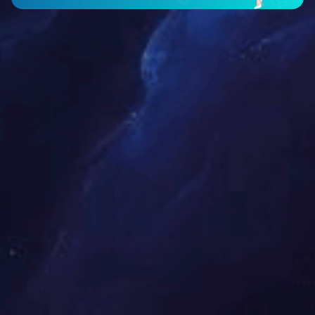
揭牌仪式后，人事经理张洋就华体会体育·（中国）官网